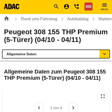
Navigation
Suche
Seiteninhalt
Fußzeile
Nothilfe
MENÜ
Rund ums Fahrzeug
Autokatalog
Marken
Peugeot 308 155 THP Premium
(5-Türer) (04/10 - 04/11)
Allgemeine Daten
Allgemeine Daten
Allgemeine Daten zum
Peugeot 308 155
THP Premium (5-Türer) (04/10 - 04/11)
Technische Daten
Ähnliche Autotests
Laufende Kosten
1
von
4