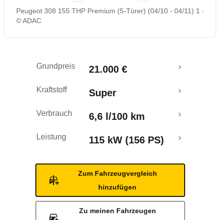
Peugeot 308 155 THP Premium (5-Türer) (04/10 - 04/11) 1
Rückrufe & Mängel
© ADAC
Crashtest
Grundpreis
21.000 €
Kraftstoff
Super
Verbrauch
6,6 l/100 km
Leistung
115 kW (156 PS)
Zum Fahrzeugvergleich
hinzufügen
Zu meinen Fahrzeugen