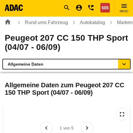
Navigation
Suche
Seiteninhalt
Fußzeile
Nothilfe
MENÜ
Rund ums Fahrzeug
Autokatalog
Marken
Peugeot 207 CC 150 THP Sport
(04/07 - 06/09)
Allgemeine Daten
Allgemeine Daten
Allgemeine Daten zum
Peugeot 207 CC
150 THP Sport (04/07 - 06/09)
Technische Daten
Ähnliche Autotests
Laufende Kosten
1
von
5