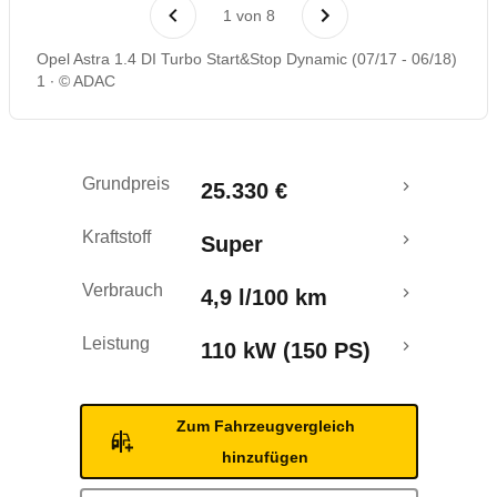
Laufende Kosten
1
von
8
Opel Astra 1.4 DI Turbo Start&Stop Dynamic (07/17 - 06/18)
Rückrufe & Mängel
1
© ADAC
Crashtest
Grundpreis
25.330 €
Kraftstoff
Super
Verbrauch
4,9 l/100 km
Leistung
110 kW (150 PS)
Zum Fahrzeugvergleich
hinzufügen