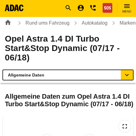
Navigation
Suche
Seiteninhalt
Fußzeile
Nothilfe
MENÜ
Rund ums Fahrzeug
Autokatalog
Marken
Opel Astra 1.4 DI Turbo
Start&Stop Dynamic (07/17 -
06/18)
Allgemeine Daten
Allgemeine Daten
Allgemeine Daten zum
Opel Astra 1.4 DI
Turbo Start&Stop Dynamic (07/17 - 06/18)
Technische Daten
Ähnliche Autotests