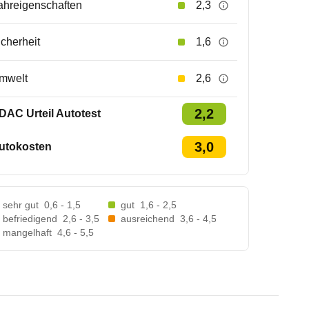
ahreigenschaften
2,3
icherheit
1,6
mwelt
2,6
2,2
DAC Urteil Autotest
3,0
utokosten
sehr gut
0,6 - 1,5
gut
1,6 - 2,5
befriedigend
2,6 - 3,5
ausreichend
3,6 - 4,5
mangelhaft
4,6 - 5,5