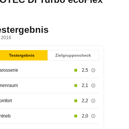
estergebnis
 2016
Testergebnis
Zielgruppencheck
arosserie
2,5
nnenraum
2,1
omfort
2,2
ntrieb
2,0