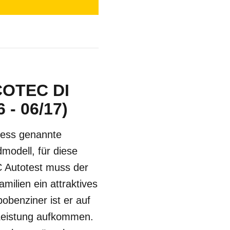
ECOTEC DI
 - 06/17)
iness genannte
modell, für diese
C Autotest muss der
milien ein attraktives
obenziner ist er auf
 Leistung aufkommen.