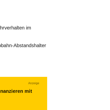
hrverhalten im
obahn-Abstandshalter
Anzeige
inanzieren mit