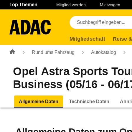
Navigation
Suche
Seiteninhalt
Fußzeile
Top Themen
Mitglied werden
Mietwagen
Mitgliedschaft
Reise &
Rund ums Fahrzeug
Autokatalog
Opel Astra Sports Tou
Business (05/16 - 06/1
Allgemeine Daten
Technische Daten
Ähnli
Allgemeine Daten zum
Op