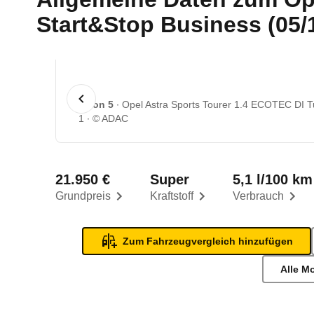
Start&Stop Business (05/1
1 von 5
Opel Astra Sports Tourer 1.4 ECOTEC DI Tu
1
© ADAC
21.950 €
Super
5,1 l/100 km
Grundpreis
Kraftstoff
Verbrauch
Zum Fahrzeugvergleich hinzufügen
Alle M