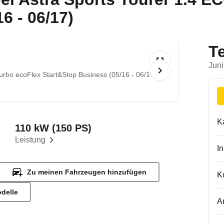
6 - 06/17)
T
Juni
rbo ecoFlex Start&Stop Business (05/16 - 06/17)
K
110 kW (150 PS)
Leistung
I
Zu meinen Fahrzeugen hinzufügen
K
odelle
A