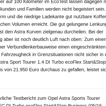
per auf 100 Kilometer im EcoTest lassen dagegen
kunden und Familien werden nicht begeistert sein.
rm und die niedrige Ladekante gut nutzbare Koff
achen Volumen erreicht. Die gut gelungene Lenkun
t den Astra Kurven zielgenau durcheilen. Bei der
aber ist noch deutlich Luft nach oben: Zum einen 
cher Verbundlenkerbauweise einen eingeschränkte
Fahrzeugheck in Grenzsituationen nicht sicher in 
stra Sport Tourer 1.4 DI Turbo ecoFlex Start&Stop
is von 21.950 Euro durchaus zu gefallen, leistet si
rliche Testbericht zum Opel Astra Sports Tourer
C DI Turbo ecoFlex Start&Stop Business (05/16 -