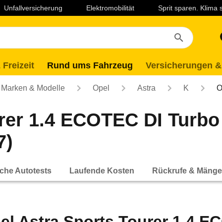
Unfallversicherung
Elektromobilität
Sprit sparen. Klima
 Freizeit
Rund ums Fahrzeug
Versicherungen &
Marken & Modelle
Opel
Astra
K
O
rer 1.4 ECOTEC DI Turbo
7)
che Autotests
Laufende Kosten
Rückrufe & Mänge
el Astra Sports Tourer 1.4 E