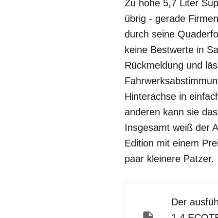
Zu hohe 5,7 Liter Su
übrig - gerade Firmen
durch seine Quaderfo
keine Bestwerte in S
Rückmeldung und läss
Fahrwerksabstimmung 
Hinterachse in einfa
anderen kann sie das 
Insgesamt weiß der A
Edition mit einem Pre
paar kleinere Patzer.
Der ausfüh
1.4 ECOTE