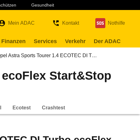
 schützen
Gesundheit
Mein ADAC
Kontakt
Nothilfe
 Finanzen
Services
Verkehr
Der ADAC
pel Astra Sports Tourer 1.4 ECOTEC DI T…
 ecoFlex Start&Stop
l
Ecotest
Crashtest
COTEC DI Turbo ecoFlex