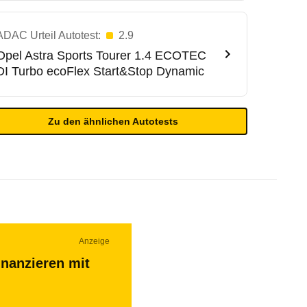
ADAC Urteil Autotest:
2.9
Opel
Astra Sports Tourer 1.4 ECOTEC
DI Turbo ecoFlex Start&Stop Dynamic
Zu den ähnlichen Autotests
Anzeige
inanzieren mit