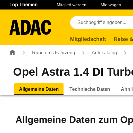
Navigation
Suche
Seiteninhalt
Fußzeile
Top Themen
Mitglied werden
Mietwagen
Mitgliedschaft
Reise &
Rund ums Fahrzeug
Autokatalog
Opel Astra 1.4 DI Turbo
Allgemeine Daten
Technische Daten
Ähnli
Allgemeine Daten zum
Op