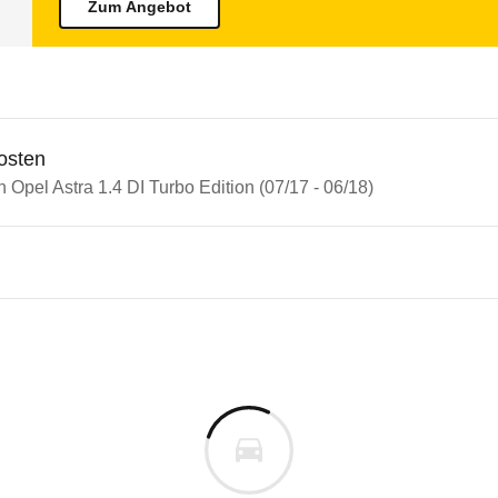
Zum Angebot
osten
n Opel Astra 1.4 DI Turbo Edition (07/17 - 06/18)
n Autos
Astra
Astra 1.4 DI Turbo Edition (07
s derselben Baureihengeneration wie das ausgewähl
e-Ergebnis. Er punktet insbesondere beim Fußgänge