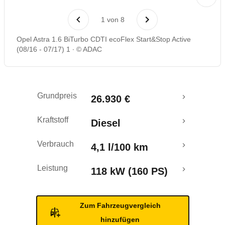
Laufende Kosten
1
von
8
Rückrufe & Mängel
Opel Astra 1.6 BiTurbo CDTI ecoFlex Start&Stop Active
(08/16 - 07/17) 1
© ADAC
Crashtest
Grundpreis
26.930 €
Kraftstoff
Diesel
Verbrauch
4,1 l/100 km
Leistung
118 kW (160 PS)
Zum Fahrzeugvergleich
hinzufügen