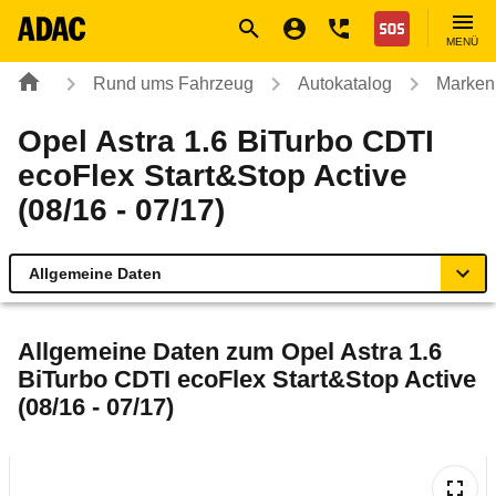
Navigation
Suche
Seiteninhalt
Fußzeile
Nothilfe
MENÜ
Rund ums Fahrzeug
Autokatalog
Marken
Opel Astra 1.6 BiTurbo CDTI
ecoFlex Start&Stop Active
(08/16 - 07/17)
Allgemeine Daten
Allgemeine Daten
Allgemeine Daten zum
Opel Astra 1.6
BiTurbo CDTI ecoFlex Start&Stop Active
Technische Daten
(08/16 - 07/17)
Ähnliche Autotests