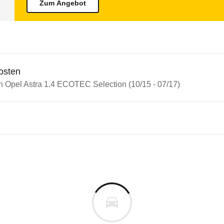
Zum Angebot
osten
in Opel Astra 1.4 ECOTEC Selection (10/15 - 07/17)
n Autos
Astra
Astra 1.4 ECOTEC Selection (1
s derselben Baureihengeneration wie das ausgewähl
e-Ergebnis. Er punktet insbesondere beim Fußgänge