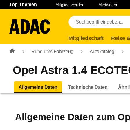
Navigation
Suche
Seiteninhalt
Fußzeile
Top Themen
Mitglied werden
Mietwagen
Mitgliedschaft
Reise &
Rund ums Fahrzeug
Autokatalog
Opel Astra 1.4 ECOTEC
Allgemeine Daten
Technische Daten
Ähnli
Allgemeine Daten zum
Op