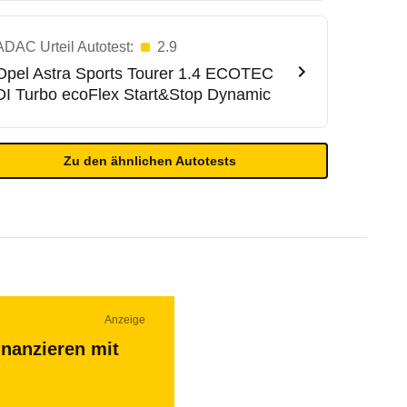
ADAC Urteil Autotest:
2.9
Opel
Astra Sports Tourer 1.4 ECOTEC
DI Turbo ecoFlex Start&Stop Dynamic
Zu den ähnlichen Autotests
Anzeige
inanzieren mit