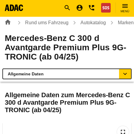
Navigation
Suche
Seiteninhalt
Fußzeile
Nothilfe
MENÜ
Rund ums Fahrzeug
Autokatalog
Marken
Mercedes-Benz C 300 d
Avantgarde Premium Plus 9G-
TRONIC (ab 04/25)
Allgemeine Daten
Allgemeine Daten
Allgemeine Daten zum
Mercedes-Benz C
300 d Avantgarde Premium Plus 9G-
Technische Daten
TRONIC (ab 04/25)
Ähnliche Autotests