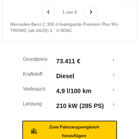
Laufende Kosten
1
von
8
Rückrufe & Mängel
Mercedes-Benz C 300 d Avantgarde Premium Plus 9G-
TRONIC (ab 04/25) 1
© ADAC
Crashtest
Grundpreis
73.411 €
Kraftstoff
Diesel
Verbrauch
4,9 l/100 km
Leistung
210 kW (285 PS)
Zum Fahrzeugvergleich
hinzufügen