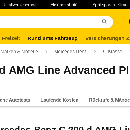
Unfallversicherung
Elektromobilität
Sprit sparen. Klima
 Freizeit
Rund ums Fahrzeug
Versicherungen &
Marken & Modelle
Mercedes-Benz
C-Klasse
d AMG Line Advanced Pl
che Autotests
Laufende Kosten
Rückrufe & Mänge
rcedes-Benz C 200 d AMG Li