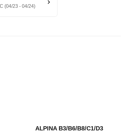
 (04/23 - 04/24)
Advanced Plus 9G-TRONIC (04
te Fahrzeug.
 Gurtwarnern in der ersten und zweiten Sitzreihe m
n sind, entnehmen Sie bitte dem Rückruf, da häufi
e (ab 2021)
ALPINA B3/B6/B8/C1/D3