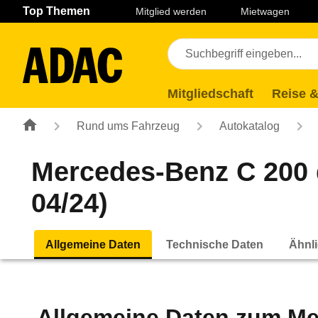
Navigation
Suche
Seiteninhalt
Fußzeile
Top Themen
Mitglied werden
Mietwagen
Mitgliedschaft
Reise &
Rund ums Fahrzeug
Autokatalog
Mercedes-Benz C 200 
04/24)
Allgemeine Daten
Technische Daten
Ähnli
Allgemeine Daten zum
Me