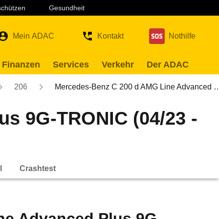
 schützen
Gesundheit
Mein ADAC
Kontakt
Nothilfe
 Finanzen
Services
Verkehr
Der ADAC
206
Mercedes-Benz C 200 d AMG Line Advanced 
us 9G-TRONIC (04/23 -
l
Crashtest
ne Advanced Plus 9G-