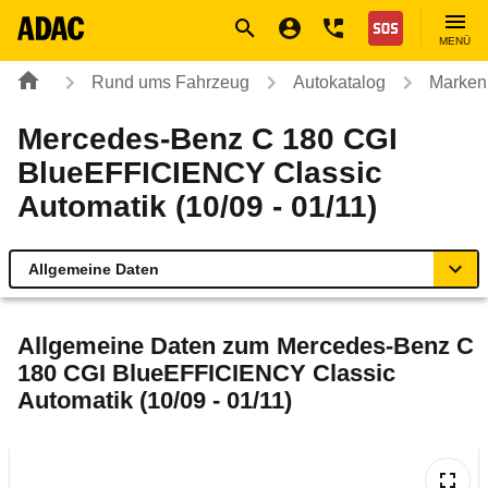
Navigation
Suche
Seiteninhalt
Fußzeile
Nothilfe
MENÜ
Rund ums Fahrzeug
Autokatalog
Marken
Mercedes-Benz C 180 CGI
BlueEFFICIENCY Classic
Automatik (10/09 - 01/11)
Allgemeine Daten
Allgemeine Daten
Allgemeine Daten zum
Mercedes-Benz C
180 CGI BlueEFFICIENCY Classic
Technische Daten
Automatik (10/09 - 01/11)
Ähnliche Autotests