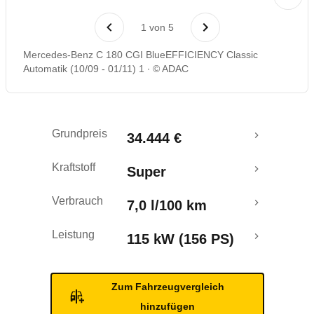
Laufende Kosten
1
von
5
Rückrufe & Mängel
Mercedes-Benz C 180 CGI BlueEFFICIENCY Classic
Automatik (10/09 - 01/11) 1
© ADAC
Crashtest
Grundpreis
34.444 €
Kraftstoff
Super
Verbrauch
7,0 l/100 km
Leistung
115 kW (156 PS)
Zum Fahrzeugvergleich
hinzufügen