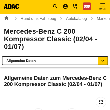
Navigation
Suche
Seiteninhalt
Fußzeile
Nothilfe
MENÜ
Rund ums Fahrzeug
Autokatalog
Marken
Mercedes-Benz C 200
Kompressor Classic (02/04 -
01/07)
Allgemeine Daten
Allgemeine Daten
Allgemeine Daten zum
Mercedes-Benz C
200 Kompressor Classic (02/04 - 01/07)
Technische Daten
Ähnliche Autotests