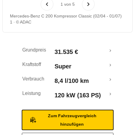
Laufende Kosten
1
von
5
Mercedes-Benz C 200 Kompressor Classic (02/04 - 01/07)
Rückrufe & Mängel
1
© ADAC
Ecotest
Grundpreis
31.535 €
Kraftstoff
Super
Verbrauch
8,4 l/100 km
Leistung
120 kW (163 PS)
Zum Fahrzeugvergleich
hinzufügen