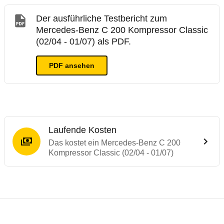
Der ausführliche Testbericht zum
Mercedes-Benz C 200 Kompressor Classic
(02/04 - 01/07) als PDF.
PDF ansehen
Laufende Kosten
Das kostet ein Mercedes-Benz C 200
Kompressor Classic (02/04 - 01/07)
Testergebnisse von ähnlichen Autos
Laufende Kosten
Rückrufe & Mängel des Mercedes-Benz C-
ADAC Ecotest
Technische Daten des
Mercedes-Benz C 2