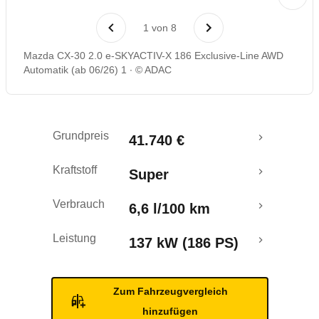
Laufende Kosten
1
von
8
Rückrufe & Mängel
Mazda CX-30 2.0 e-SKYACTIV-X 186 Exclusive-Line AWD
Automatik (ab 06/26) 1
© ADAC
Crashtest
Grundpreis
41.740 €
Kraftstoff
Super
Verbrauch
6,6 l/100 km
Leistung
137 kW (186 PS)
Zum Fahrzeugvergleich
hinzufügen