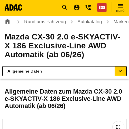
Navigation
Suche
Seiteninhalt
Fußzeile
Nothilfe
MENÜ
Rund ums Fahrzeug
Autokatalog
Marken
Mazda CX-30 2.0 e-SKYACTIV-
X 186 Exclusive-Line AWD
Automatik (ab 06/26)
Allgemeine Daten
Allgemeine Daten
Allgemeine Daten zum
Mazda CX-30 2.0
e-SKYACTIV-X 186 Exclusive-Line AWD
Technische Daten
Automatik (ab 06/26)
Ähnliche Autotests