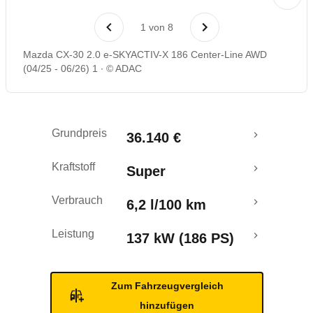
Laufende Kosten
1
von
8
Rückrufe & Mängel
Mazda CX-30 2.0 e-SKYACTIV-X 186 Center-Line AWD
(04/25 - 06/26) 1
© ADAC
Crashtest
Grundpreis
36.140 €
Kraftstoff
Super
Verbrauch
6,2 l/100 km
Leistung
137 kW (186 PS)
Zum Fahrzeugvergleich
hinzufügen