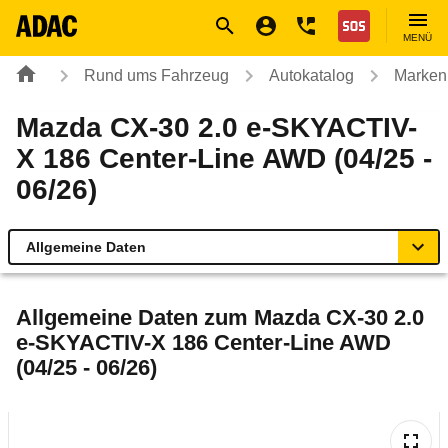
Navigation
Suche
Seiteninhalt
Fußzeile
Nothilfe
MENÜ
Rund ums Fahrzeug
Autokatalog
Marken
Mazda CX-30 2.0 e-SKYACTIV-
X 186 Center-Line AWD (04/25 -
06/26)
Allgemeine Daten
Allgemeine Daten
Allgemeine Daten zum
Mazda CX-30 2.0
e-SKYACTIV-X 186 Center-Line AWD
Technische Daten
(04/25 - 06/26)
Ähnliche Autotests