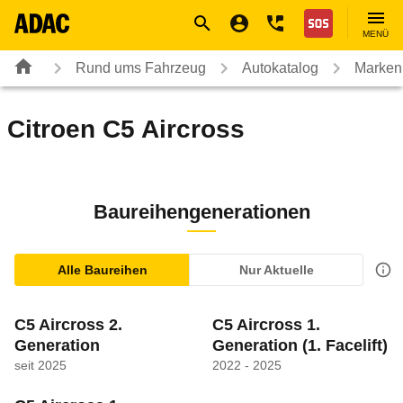
Navigation
Suche
Seiteninhalt
Fußzeile
Nothilfe
MENÜ
Rund ums Fahrzeug
Autokatalog
Marken
Citroen
C5 Aircross
Baureihengenerationen
Alle Baureihen
Nur Aktuelle
C5 Aircross 2.
C5 Aircross 1.
Generation
Generation
(1. Facelift)
seit 2025
2022 - 2025