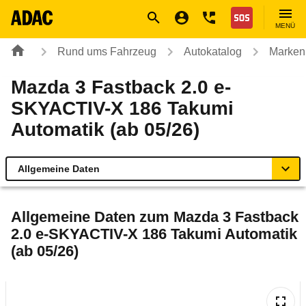
Navigation
Suche
Seiteninhalt
Fußzeile
Nothilfe
MENÜ
Rund ums Fahrzeug
Autokatalog
Marken
Mazda 3 Fastback 2.0 e-
SKYACTIV-X 186 Takumi
Automatik (ab 05/26)
Allgemeine Daten
Allgemeine Daten
Allgemeine Daten zum
Mazda 3 Fastback
2.0 e-SKYACTIV-X 186 Takumi Automatik
Technische Daten
(ab 05/26)
Ähnliche Autotests