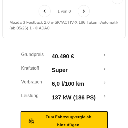
Laufende Kosten
1
von
8
Rückrufe & Mängel
Mazda 3 Fastback 2.0 e-SKYACTIV-X 186 Takumi Automatik
(ab 05/26) 1
© ADAC
Grundpreis
40.490 €
Kraftstoff
Super
Verbrauch
6,0 l/100 km
Leistung
137 kW (186 PS)
Zum Fahrzeugvergleich
hinzufügen