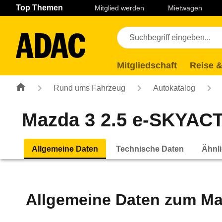
Navigation
Suche
Seiteninhalt
Fußzeile
Top Themen
Mitglied werden
Mietwagen
Mitgliedschaft
Reise &
Rund ums Fahrzeug
Autokatalog
Mazda 3 2.5 e-SKYACTI
Allgemeine Daten
Technische Daten
Ähnli
Allgemeine Daten zum
Ma