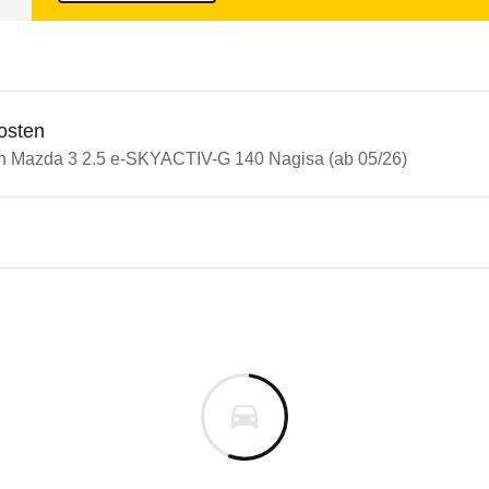
osten
in Mazda 3 2.5 e-SKYACTIV-G 140 Nagisa (ab 05/26)
n Autos
a 3
 3 2.5 e-SKYACTIV-G 140 Nag
s derselben Baureihengeneration wie das ausgewähl
die dafür erforderliche Punktzahl sehr deutlich.
m