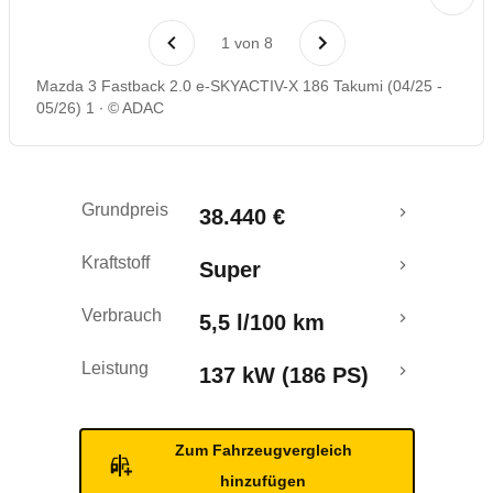
Laufende Kosten
1
von
8
Rückrufe & Mängel
Mazda 3 Fastback 2.0 e-SKYACTIV-X 186 Takumi (04/25 -
05/26) 1
© ADAC
Grundpreis
38.440 €
Kraftstoff
Super
Verbrauch
5,5 l/100 km
Leistung
137 kW (186 PS)
Zum Fahrzeugvergleich
hinzufügen