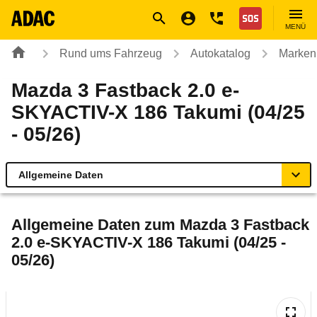
Navigation
Suche
Seiteninhalt
Fußzeile
Nothilfe
MENÜ
Rund ums Fahrzeug
Autokatalog
Marken
Mazda 3 Fastback 2.0 e-
SKYACTIV-X 186 Takumi (04/25
- 05/26)
Allgemeine Daten
Allgemeine Daten
Allgemeine Daten zum
Mazda 3 Fastback
2.0 e-SKYACTIV-X 186 Takumi (04/25 -
Technische Daten
05/26)
Ähnliche Autotests