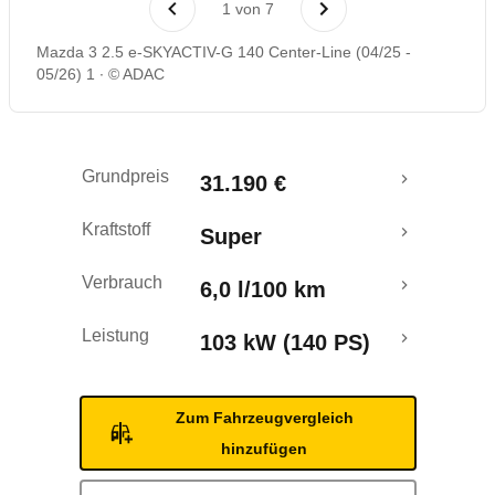
1
von
7
Rückrufe & Mängel
Mazda 3 2.5 e-SKYACTIV-G 140 Center-Line (04/25 -
05/26) 1
© ADAC
Crashtest
Grundpreis
31.190 €
Kraftstoff
Super
Verbrauch
6,0 l/100 km
Leistung
103 kW (140 PS)
Zum Fahrzeugvergleich
hinzufügen