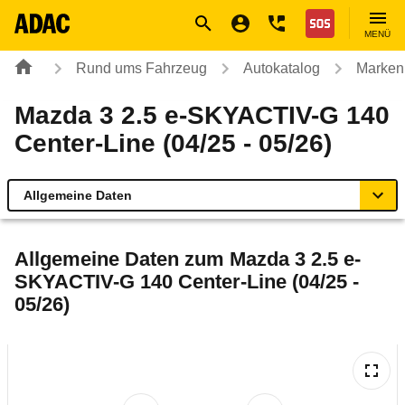
Navigation
Suche
Seiteninhalt
Fußzeile
Nothilfe
MENÜ
Rund ums Fahrzeug
Autokatalog
Marken
Mazda 3 2.5 e-SKYACTIV-G 140
Center-Line (04/25 - 05/26)
Allgemeine Daten
Allgemeine Daten
Allgemeine Daten zum
Mazda 3 2.5 e-
SKYACTIV-G 140 Center-Line (04/25 -
Technische Daten
05/26)
Ähnliche Autotests
Laufende Kosten