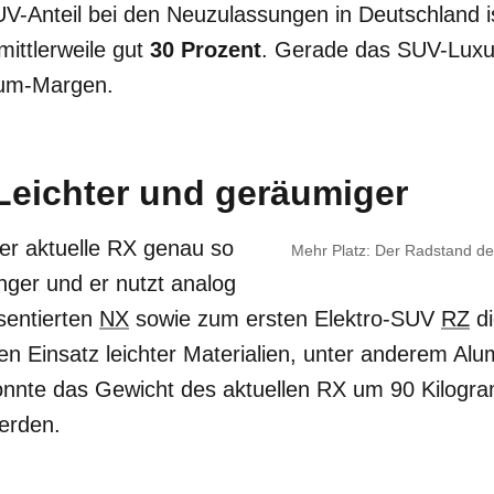
UV-Anteil bei den Neuzulassungen in Deutschland i
mittlerweile gut
30 Prozent
. Gerade das SUV-Lux
aum-Margen.
Leichter und geräumiger
der aktuelle RX genau so
Mehr Platz: Der Radstand d
nger und er nutzt analog
sentierten
NX
sowie zum ersten Elektro-SUV
RZ
di
n Einsatz leichter Materialien, unter anderem Alum
nnte das Gewicht des aktuellen RX um 90 Kilog
erden.