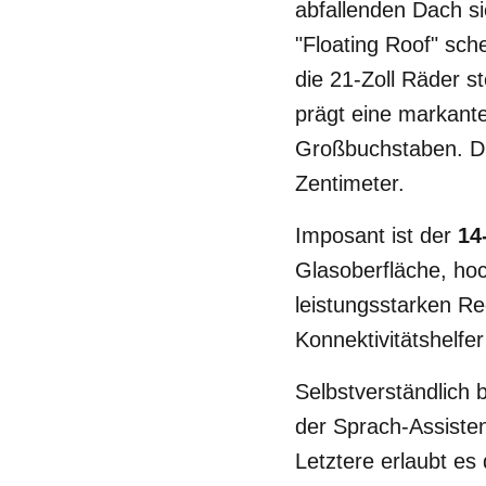
abfallenden Dach s
"Floating Roof" sch
die 21-Zoll Räder s
prägt eine markante
Großbuchstaben. Die
Zentimeter.
Imposant ist der
14
Glasoberfläche, ho
leistungsstarken Re
Konnektivitätshelfe
Selbstverständlich 
der Sprach-Assiste
Letztere erlaubt es