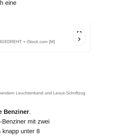
ch eine
GEDREHT + iStock.com [M]
hendem Leuchtenband und Lexus-Schriftzug
te Benziner
.
r-Benziner mit zwei
n knapp unter 8