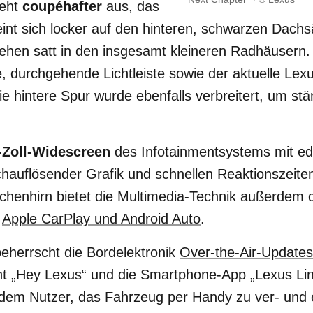
ieht
coupéhafter
aus, das
eint sich locker auf den hinteren, schwarzen Dach
tehen satt in den insgesamt kleineren Radhäusern.
, durchgehende Lichtleiste sowie der aktuelle Lexu
 hintere Spur wurde ebenfalls verbreitert, um st
-Zoll-Widescreen
des Infotainmentsystems mit ed
chauflösender Grafik und schnellen Reaktionszeit
chenhirn bietet die Multimedia-Technik außerdem 
r
Apple CarPlay und Android Auto
.
beherrscht die Bordelektronik
Over-the-Air-Updates
nt „Hey Lexus“ und die Smartphone-App „Lexus Lin
 dem Nutzer, das Fahrzeug per Handy zu ver- und 