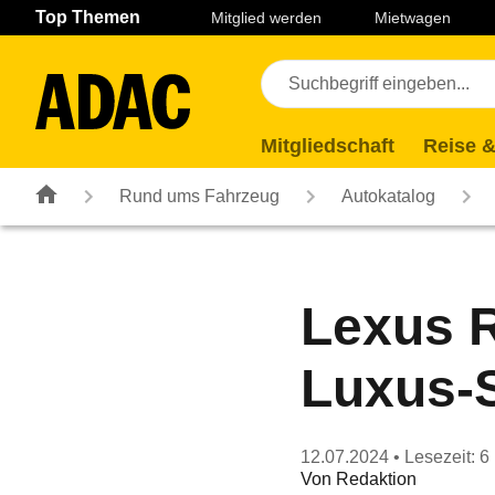
Navigation
Suche
Seiteninhalt
Fußzeile
Top Themen
Mitglied werden
Mietwagen
Mitgliedschaft
Reise &
Rund ums Fahrzeug
Autokatalog
Lexus R
Luxus-
12.07.2024
• Lesezeit: 6
Von
Redaktion