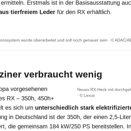
ermitteln. Erstmals ist in der Basisausstattung au
aus tierfreiem Leder
für den RX erhältlich.
ionssystem wurde überarbeitet und soll noch genauer sein
© ADAC/AB
ziner verbraucht wenig
uropa vorgesehenen
Neues RX-Heck mit durchge
© Lexus
des RX – 350h, 450h+
lt es sich um
unterschiedlich stark elektrifizier
ung in Deutschland ist der 350h, der einen 2,5-Lite
rt, die gemeinsam 184 kW/250 PS bereitstellen. I