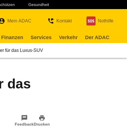
 schützen
Gesundheit
Mein ADAC
Kontakt
Nothilfe
 Finanzen
Services
Verkehr
Der ADAC
er für das Luxus-SUV
r das
Feedback
Drucken