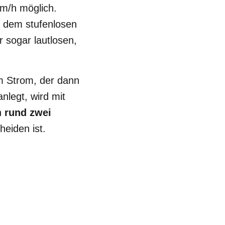
km/h möglich.
t dem stufenlosen
 sogar lautlosen,
m Strom, der dann
nlegt, wird mit
n
rund zwei
eiden ist.