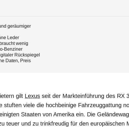
 und geräumiger
hne Leder
braucht wenig
bo-Benziner
igitaler Rückspiegel
he Daten, Preis
etern gilt
Lexus
seit der Markteinführung des RX 30
 stuften viele die hochbeinige Fahrzeuggattung no
einigten Staaten von Amerika ein. Die Geländewage
 zu teuer und zu trinkfreudig für den europäischen 