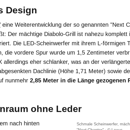
s Design
V
eine Weiterentwicklung der so genannten "Next C
t: Der mächtige Diabolo-Grill ist nahezu komplett i
riert. Die LED-Scheinwerfer mit ihrem L-förmigen T
n, die vordere Spur wurde um 1,5 Zentimeter verbr
RX allerdings eher schlanker, was an der verlänger
abgesenkten Dachlinie (Höhe 1,71 Meter) sowie de
auf nunmehr
2,85 Meter in die Länge gezogenen
enraum ohne Leder
 dem nach hinten
Schmale Scheinwerfer, mächti
"Next Chapter"
© Lexus