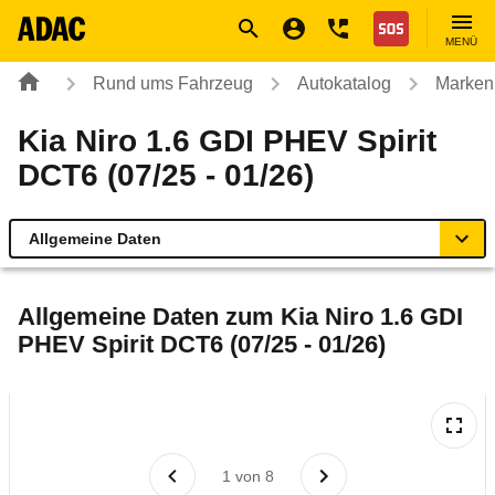
Navigation
Suche
Seiteninhalt
Fußzeile
Nothilfe
MENÜ
Rund ums Fahrzeug
Autokatalog
Marken
Kia Niro 1.6 GDI PHEV Spirit
DCT6 (07/25 - 01/26)
Allgemeine Daten
Allgemeine Daten
Allgemeine Daten zum
Kia Niro 1.6 GDI
PHEV Spirit DCT6 (07/25 - 01/26)
Technische Daten
Ähnliche Autotests
Laufende Kosten
1
von
8