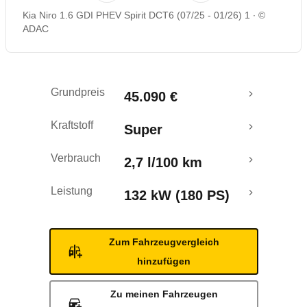
Kia Niro 1.6 GDI PHEV Spirit DCT6 (07/25 - 01/26) 1
©
Rückrufe & Mängel
ADAC
Reichweitenrechner
Grundpreis
45.090 €
Kraftstoff
Super
Verbrauch
2,7 l/100 km
Leistung
132 kW (180 PS)
Zum Fahrzeugvergleich
hinzufügen
Zu meinen Fahrzeugen