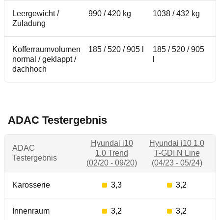
Leergewicht /
990 / 420 kg
1038 / 432 kg
Zuladung
Kofferraumvolumen
185 / 520 / 905 l
185 / 520 / 905
normal / geklappt /
l
dachhoch
ADAC Testergebnis
Hyundai i10
Hyundai i10 1.0
ADAC
1.0 Trend
T-GDI N Line
Testergebnis
(02/20 - 09/20)
(04/23 - 05/24)
Karosserie
3,3
3,2
Innenraum
3,2
3,2