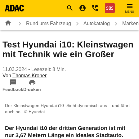
Navigation
Suche
Seiteninhalt
Fußzeile
Nothilfe
MENÜ
Rund ums Fahrzeug
Autokatalog
Marken
Test Hyundai i10: Kleinstwagen
mit Technik wie ein Großer
11.03.2024
• Lesezeit: 8 Min.
Von
Thomas Kroher
Feedback
Drucken
Der Kleinstwagen Hyundai i10: Sieht dynamisch aus – und fährt
auch so
© Hyundai
Der Hyundai i10 der dritten Generation ist mit
nur 3,67 Metern Länge ein ideales Stadtauto.