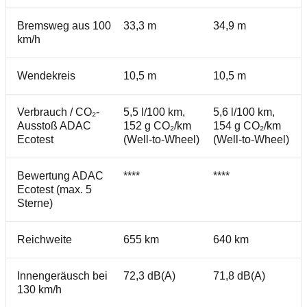
Bremsweg aus 100
33,3 m
34,9 m
km/h
Wendekreis
10,5 m
10,5 m
Verbrauch / CO₂-
5,5 l/100 km,
5,6 l/100 km,
Ausstoß ADAC
152 g CO₂/km
154 g CO₂/km
Ecotest
(Well-to-Wheel)
(Well-to-Wheel)
Bewertung ADAC
****
****
Ecotest (max. 5
Sterne)
Reichweite
655 km
640 km
Innengeräusch bei
72,3 dB(A)
71,8 dB(A)
130 km/h