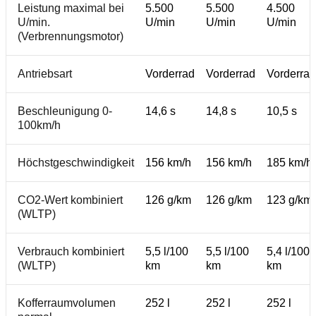
Leistung maximal bei
5.500
5.500
4.500
U/min.
U/min
U/min
U/min
(Verbrennungsmotor)
Antriebsart
Vorderrad
Vorderrad
Vorderrad
Beschleunigung 0-
14,6 s
14,8 s
10,5 s
100km/h
Höchstgeschwindigkeit
156 km/h
156 km/h
185 km/h
CO2-Wert kombiniert
126 g/km
126 g/km
123 g/km
(WLTP)
Verbrauch kombiniert
5,5 l/100
5,5 l/100
5,4 l/100
(WLTP)
km
km
km
Kofferraumvolumen
252 l
252 l
252 l