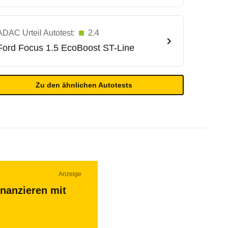
ADAC Urteil Autotest:
2.4
Ford
Focus 1.5 EcoBoost ST-Line
Zu den ähnlichen Autotests
Anzeige
inanzieren mit