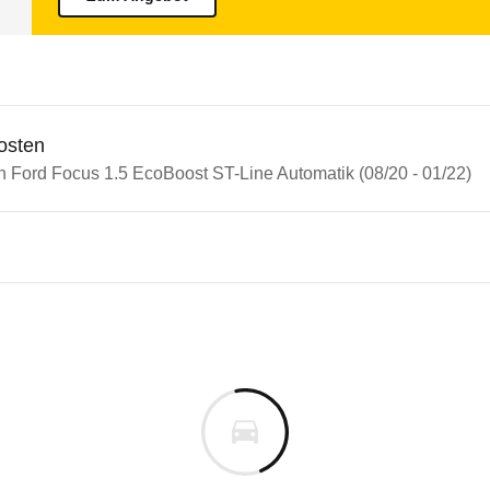
osten
n Ford Focus 1.5 EcoBoost ST-Line Automatik (08/20 - 01/22)
n Autos
 Focus
Focus 1.5 EcoBoost ST-Line A
s derselben Baureihengeneration wie das ausgewähl
 mit den Punktzahlen weit über die dafür erford
m