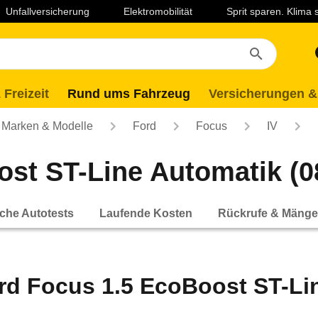
Unfallversicherung
Elektromobilität
Sprit sparen. Klima
 Freizeit
Rund ums Fahrzeug
Versicherungen &
Marken & Modelle
Ford
Focus
IV
st ST-Line Automatik (08
che Autotests
Laufende Kosten
Rückrufe & Mänge
rd Focus 1.5 EcoBoost ST-Lin