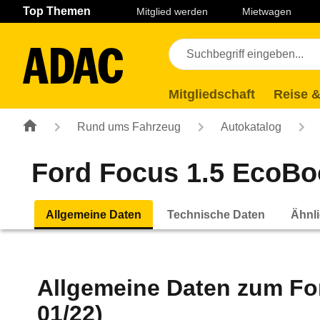
Navigation
Suche
Seiteninhalt
Fußzeile
Top Themen
Mitglied werden
Mietwagen
Mitgliedschaft
Reise &
Rund ums Fahrzeug
Autokatalog
Ford Focus 1.5 EcoBoo
Allgemeine Daten
Technische Daten
Ähnli
Allgemeine Daten zum
Fo
01/22)