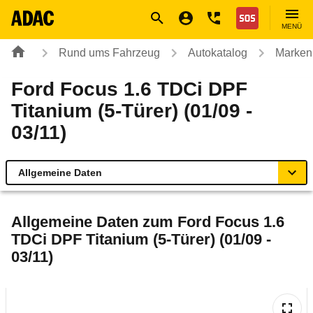
Navigation
Suche
Seiteninhalt
Fußzeile
Nothilfe
MENÜ
Rund ums Fahrzeug
Autokatalog
Marken
Ford Focus 1.6 TDCi DPF
Titanium (5-Türer) (01/09 -
03/11)
Allgemeine Daten
Allgemeine Daten
Allgemeine Daten zum
Ford Focus 1.6
TDCi DPF Titanium (5-Türer) (01/09 -
Technische Daten
03/11)
Ähnliche Autotests