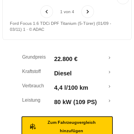
Laufende Kosten
1
von
4
Rückrufe & Mängel
Ford Focus 1.6 TDCi DPF Titanium (5-Türer) (01/09 -
03/11) 1
© ADAC
Grundpreis
22.800 €
Kraftstoff
Diesel
Verbrauch
4,4 l/100 km
Leistung
80 kW (109 PS)
Zum Fahrzeugvergleich
hinzufügen