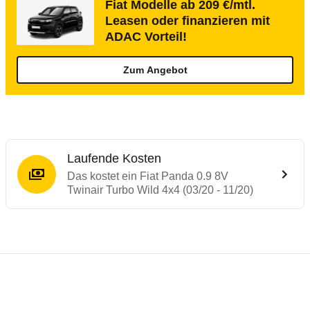
Fiat Modelle ab 209 €/mtl.
Leasen oder finanzieren mit
ADAC Vorteil!
Zum Angebot
Laufende Kosten
Das kostet ein Fiat Panda 0.9 8V
Twinair Turbo Wild 4x4 (03/20 - 11/20)
Testergebnisse von ähnlichen Autos
Laufende Kosten
Rückrufe & Mängel des Fiat Panda
Crashtest Fiat Panda
Technische Daten des
Fiat Panda 0.9 8V T