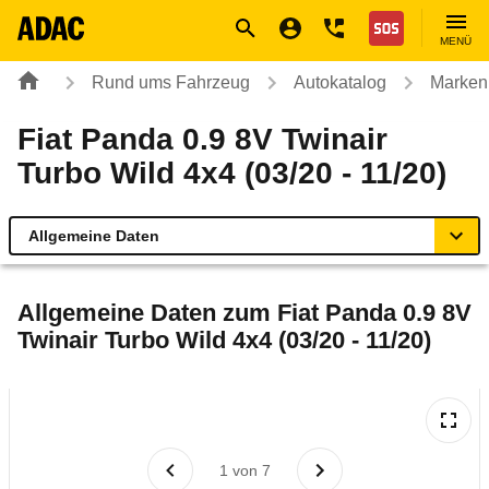
Navigation
Suche
Seiteninhalt
Fußzeile
Nothilfe
MENÜ
Rund ums Fahrzeug
Autokatalog
Marken
Fiat Panda 0.9 8V Twinair
Turbo Wild 4x4 (03/20 - 11/20)
Allgemeine Daten
Allgemeine Daten
Allgemeine Daten zum
Fiat Panda 0.9 8V
Twinair Turbo Wild 4x4 (03/20 - 11/20)
Technische Daten
Ähnliche Autotests
Laufende Kosten
1
von
7