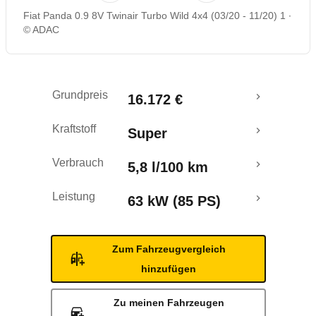
Fiat Panda 0.9 8V Twinair Turbo Wild 4x4 (03/20 - 11/20) 1
Rückrufe & Mängel
© ADAC
Crashtest
Grundpreis
16.172 €
Kraftstoff
Super
Verbrauch
5,8 l/100 km
Leistung
63 kW (85 PS)
Zum Fahrzeugvergleich
hinzufügen
Zu meinen Fahrzeugen