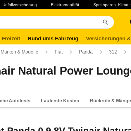
Unfallversicherung
Elektromobilität
Sprit sparen. Klima
 Freizeit
Rund ums Fahrzeug
Versicherungen &
Marken & Modelle
Fiat
Panda
312
nair Natural Power Loung
che Autotests
Laufende Kosten
Rückrufe & Mänge
at Panda 0.9 8V Twinair Natu