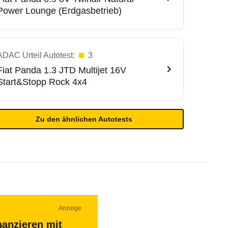
Power Lounge (Erdgasbetrieb)
ADAC Urteil Autotest:
3
Fiat
Panda 1.3 JTD Multijet 16V
Start&Stopp Rock 4x4
Zu den ähnlichen Autotests
Anzeige
nanzieren mit