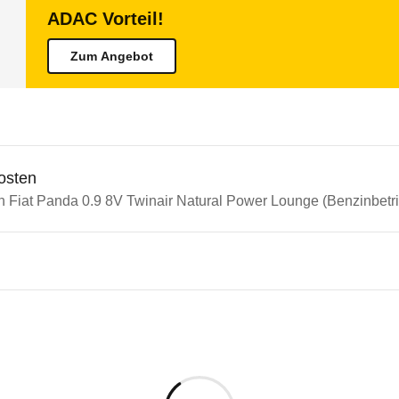
ADAC Vorteil!
Zum Angebot
osten
n Fiat Panda 0.9 8V Twinair Natural Power Lounge (Benzinbetrie
n Autos
Panda
Panda 0.9 8V Twinair Natural 