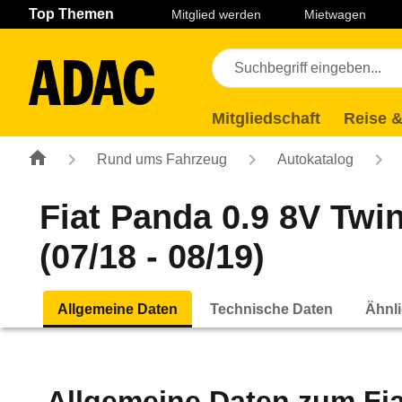
Navigation
Suche
Seiteninhalt
Fußzeile
Top Themen
Mitglied werden
Mietwagen
Mitgliedschaft
Reise &
Rund ums Fahrzeug
Autokatalog
Fiat Panda 0.9 8V Twi
(07/18 - 08/19)
Allgemeine Daten
Technische Daten
Ähnli
Allgemeine Daten zum
Fi