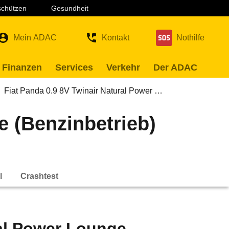
 schützen
Gesundheit
Mein ADAC
Kontakt
Nothilfe
 Finanzen
Services
Verkehr
Der ADAC
Fiat Panda 0.9 8V Twinair Natural Power …
e (Benzinbetrieb)
l
Crashtest
ral Power Lounge