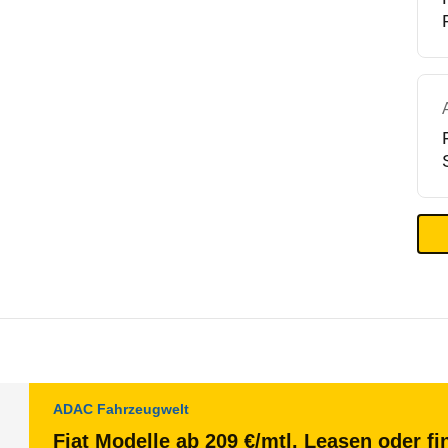
ADAC Fahrzeugwelt
Fiat Modelle ab 209 €/mtl. Leasen oder fi