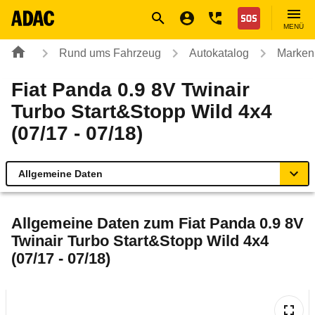
Navigation
Suche
Seiteninhalt
Fußzeile
Nothilfe
MENÜ
Rund ums Fahrzeug
Autokatalog
Marken
Fiat Panda 0.9 8V Twinair
Turbo Start&Stopp Wild 4x4
(07/17 - 07/18)
Allgemeine Daten
Allgemeine Daten
Allgemeine Daten zum
Fiat Panda 0.9 8V
Twinair Turbo Start&Stopp Wild 4x4
Technische Daten
(07/17 - 07/18)
Ähnliche Autotests