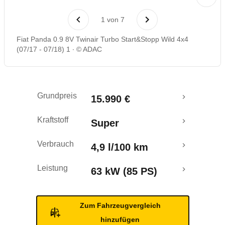
Laufende Kosten
1
von
7
Rückrufe & Mängel
Fiat Panda 0.9 8V Twinair Turbo Start&Stopp Wild 4x4
(07/17 - 07/18) 1
© ADAC
Crashtest
Grundpreis
15.990 €
Kraftstoff
Super
Verbrauch
4,9 l/100 km
Leistung
63 kW (85 PS)
Zum Fahrzeugvergleich
hinzufügen