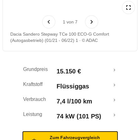
Laufende Kosten
1
von
7
Rückrufe & Mängel
Dacia Sandero Stepway TCe 100 ECO-G Comfort
(Autogasbetrieb) (01/21 - 06/22) 1
© ADAC
Crashtest
Grundpreis
15.150 €
Kraftstoff
Flüssiggas
Verbrauch
7,4 l/100 km
Leistung
74 kW (101 PS)
Zum Fahrzeugvergleich