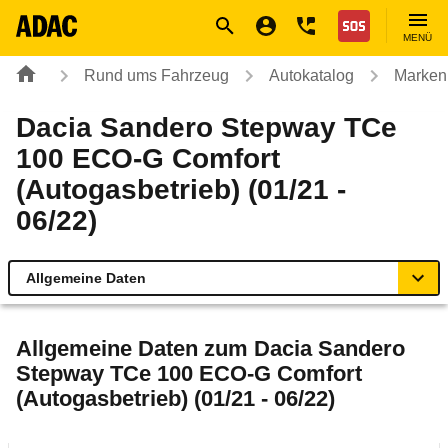
Navigation
Suche
Seiteninhalt
Fußzeile
Nothilfe
MENÜ
Rund ums Fahrzeug
Autokatalog
Marken
Dacia Sandero Stepway TCe
100 ECO-G Comfort
(Autogasbetrieb) (01/21 -
06/22)
Allgemeine Daten
Allgemeine Daten
Allgemeine Daten zum
Dacia Sandero
Stepway TCe 100 ECO-G Comfort
Technische Daten
(Autogasbetrieb) (01/21 - 06/22)
Ähnliche Autotests