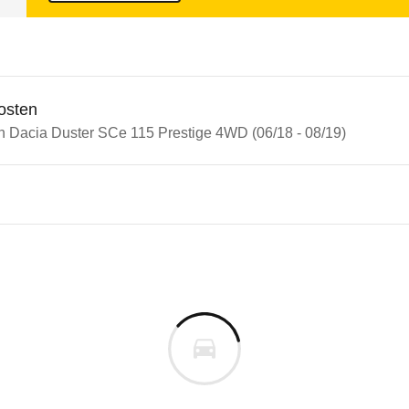
osten
in Dacia Duster SCe 115 Prestige 4WD (06/18 - 08/19)
n Autos
 Duster
 Duster SCe 115 Prestige 4WD
s derselben Baureihengeneration wie das ausgewähl