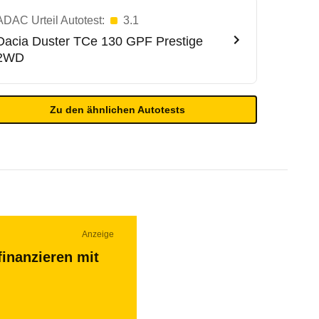
ADAC Urteil Autotest:
3.1
Dacia
Duster TCe 130 GPF Prestige
2WD
Zu den ähnlichen Autotests
Anzeige
finanzieren mit