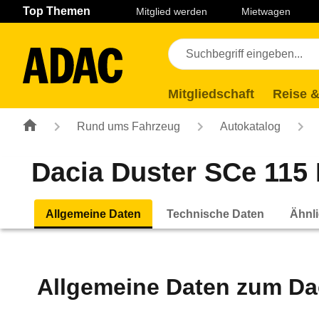
Navigation
Suche
Seiteninhalt
Fußzeile
Top Themen
Mitglied werden
Mietwagen
Mitgliedschaft
Reise &
Rund ums Fahrzeug
Autokatalog
Dacia Duster SCe 115 
Allgemeine Daten
Technische Daten
Ähnli
Allgemeine Daten zum
Da