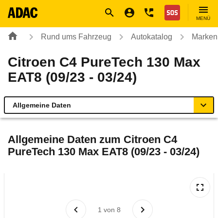
Navigation
Suche
Seiteninhalt
Fußzeile
Nothilfe
MENÜ
Rund ums Fahrzeug
Autokatalog
Marken
Citroen C4 PureTech 130 Max
EAT8 (09/23 - 03/24)
Allgemeine Daten
Allgemeine Daten
Allgemeine Daten zum
Citroen C4
PureTech 130 Max EAT8 (09/23 - 03/24)
Technische Daten
Ähnliche Autotests
Laufende Kosten
1
von
8