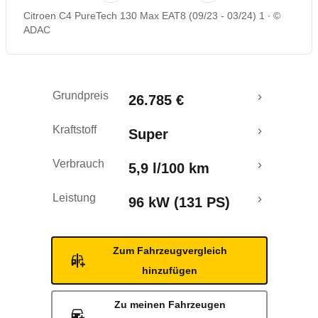
Citroen C4 PureTech 130 Max EAT8 (09/23 - 03/24) 1
©
Rückrufe & Mängel
ADAC
Crashtest
Grundpreis
26.785 €
Kraftstoff
Super
Verbrauch
5,9 l/100 km
Leistung
96 kW (131 PS)
Zum Fahrzeugvergleich
hinzufügen
Zu meinen Fahrzeugen