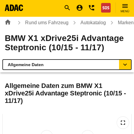
Navigation
Suche
Seiteninhalt
Fußzeile
Nothilfe
MENÜ
Rund ums Fahrzeug
Autokatalog
Marken
BMW X1 xDrive25i Advantage
Steptronic (10/15 - 11/17)
Allgemeine Daten
Allgemeine Daten
Allgemeine Daten zum
BMW X1
xDrive25i Advantage Steptronic (10/15 -
Technische Daten
11/17)
Ähnliche Autotests
Laufende Kosten