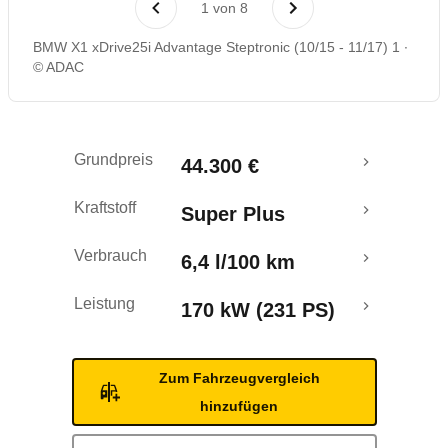
1
von
8
Rückrufe & Mängel
BMW X1 xDrive25i Advantage Steptronic (10/15 - 11/17) 1
© ADAC
Crashtest
Grundpreis
44.300 €
Kraftstoff
Super Plus
Verbrauch
6,4 l/100 km
Leistung
170 kW (231 PS)
Zum Fahrzeugvergleich
hinzufügen