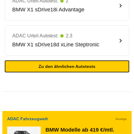
ADAC Urteil Autotest:
2
BMW
X1 sDrive18i Advantage
ADAC Urteil Autotest:
2.3
BMW
X1 sDrive18d xLine Steptronic
Zu den ähnlichen Autotests
ADAC Fahrzeugwelt
Anzeige
BMW Modelle ab 419 €/mtl.