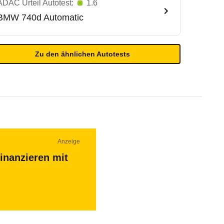
ADAC Urteil Autotest:
1.6
BMW
740d Automatic
Zu den ähnlichen Autotests
Anzeige
inanzieren mit