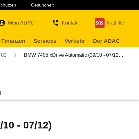
 schützen
Gesundheit
Mein ADAC
Kontakt
Nothilfe
 Finanzen
Services
Verkehr
Der ADAC
F02
BMW 740d xDrive Automatic (09/10 - 07/12…
l
10 - 07/12)