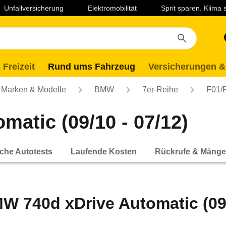
Unfallversicherung
Elektromobilität
Sprit sparen. Klima
 Freizeit
Rund ums Fahrzeug
Versicherungen &
Marken & Modelle
BMW
7er-Reihe
F01/
atic (09/10 - 07/12)
che Autotests
Laufende Kosten
Rückrufe & Mänge
W 740d xDrive Automatic (09/