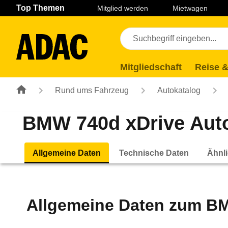
Navigation
Suche
Seiteninhalt
Fußzeile
Top Themen
Mitglied werden
Mietwagen
Mitgliedschaft
Reise &
Rund ums Fahrzeug
Autokatalog
BMW 740d xDrive Autom
Allgemeine Daten
Technische Daten
Ähnli
Allgemeine Daten zum
BM