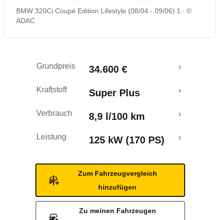
BMW 320Ci Coupé Edition Lifestyle (08/04 - 09/06) 1
©
Rückrufe & Mängel
ADAC
Grundpreis
34.600 €
Kraftstoff
Super Plus
Verbrauch
8,9 l/100 km
Leistung
125 kW (170 PS)
Zum Fahrzeugvergleich
hinzufügen
Zu meinen Fahrzeugen