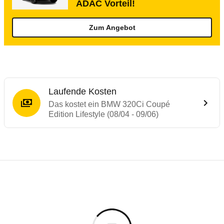
ADAC Vorteil!
Zum Angebot
Laufende Kosten
Das kostet ein BMW 320Ci Coupé
Edition Lifestyle (08/04 - 09/06)
Testergebnisse von ähnlichen Autos
Laufende Kosten
Rückrufe & Mängel des BMW 3er-Reihe
Technische Daten des
BMW 320Ci Coupé Ed
Hier finden Sie eine Übersicht aller Autotests aus de
Individuelle Berechnung
Berechnung