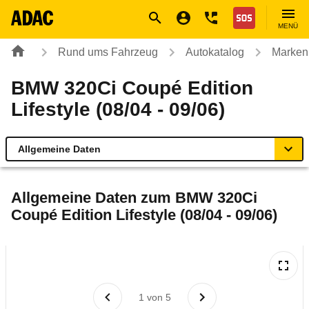
Navigation
Suche
Seiteninhalt
Fußzeile
Nothilfe
MENÜ
Rund ums Fahrzeug
Autokatalog
Marken
BMW 320Ci Coupé Edition
Lifestyle (08/04 - 09/06)
Allgemeine Daten
Allgemeine Daten
Allgemeine Daten zum
BMW 320Ci
Coupé Edition Lifestyle (08/04 - 09/06)
Technische Daten
Ähnliche Autotests
Laufende Kosten
1
von
5