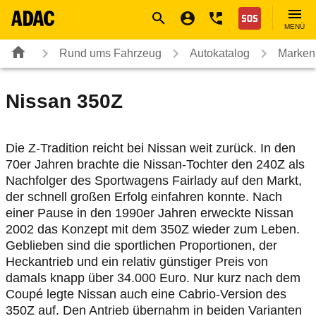
Navigation
Suche
Seiteninhalt
Fußzeile
Nothilfe
MENÜ
Rund ums Fahrzeug
Autokatalog
Marken
Nissan
350Z
Die Z-Tradition reicht bei Nissan weit zurück. In den
70er Jahren brachte die Nissan-Tochter den 240Z als
Nachfolger des Sportwagens Fairlady auf den Markt,
der schnell großen Erfolg einfahren konnte. Nach
einer Pause in den 1990er Jahren erweckte Nissan
2002 das Konzept mit dem 350Z wieder zum Leben.
Geblieben sind die sportlichen Proportionen, der
Heckantrieb und ein relativ günstiger Preis von
damals knapp über 34.000 Euro. Nur kurz nach dem
Coupé legte Nissan auch eine Cabrio-Version des
350Z auf. Den Antrieb übernahm in beiden Varianten