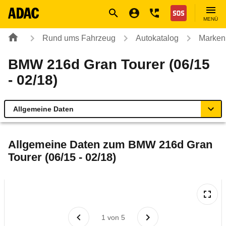
Navigation
Suche
Seiteninhalt
Fußzeile
Nothilfe
MENÜ
Rund ums Fahrzeug
Autokatalog
Marken
BMW 216d Gran Tourer (06/15
- 02/18)
Allgemeine Daten
Allgemeine Daten
Allgemeine Daten zum
BMW 216d Gran
Tourer (06/15 - 02/18)
Technische Daten
Ähnliche Autotests
Laufende Kosten
1
von
5