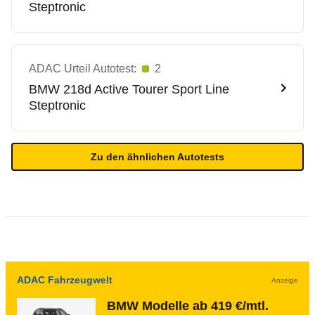
Steptronic
ADAC Urteil Autotest:
2
BMW
218d Active Tourer Sport Line
Steptronic
Zu den ähnlichen Autotests
ADAC Fahrzeugwelt
Anzeige
BMW Modelle ab 419 €/mtl.