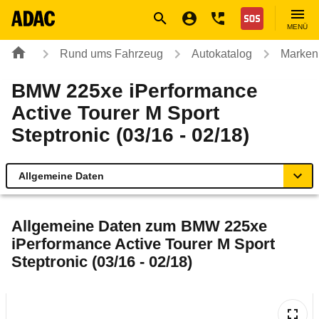
Navigation
Suche
Seiteninhalt
Fußzeile
Nothilfe
MENÜ
Rund ums Fahrzeug
Autokatalog
Marken
BMW 225xe iPerformance
Active Tourer M Sport
Steptronic (03/16 - 02/18)
Allgemeine Daten
Allgemeine Daten
Allgemeine Daten zum
BMW 225xe
iPerformance Active Tourer M Sport
Technische Daten
Steptronic (03/16 - 02/18)
Ähnliche Autotests