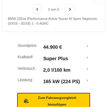
Laufende Kosten
1
von
5
Rückrufe & Mängel
BMW 225xe iPerformance Active Tourer M Sport Steptronic
(03/16 - 02/18) 1
© ADAC
Ecotest
Crashtest
Grundpreis
44.900 €
Kraftstoff
Super Plus
Verbrauch
2,0 l/100 km
Leistung
165 kW (224 PS)
Zum Fahrzeugvergleich
hinzufügen