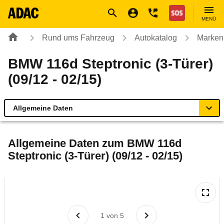
Navigation
Suche
Seiteninhalt
Fußzeile
Nothilfe
MENÜ
Rund ums Fahrzeug
Autokatalog
Marken
BMW 116d Steptronic (3-Türer)
(09/12 - 02/15)
Allgemeine Daten
Allgemeine Daten
Allgemeine Daten zum
BMW 116d
Steptronic (3-Türer) (09/12 - 02/15)
Technische Daten
Ähnliche Autotests
Laufende Kosten
1
von
5