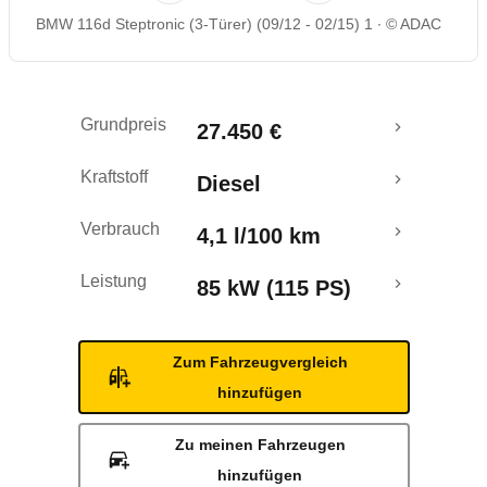
BMW 116d Steptronic (3-Türer) (09/12 - 02/15) 1
© ADAC
Rückrufe & Mängel
Crashtest
Grundpreis
27.450 €
Kraftstoff
Diesel
Verbrauch
4,1 l/100 km
Leistung
85 kW (115 PS)
Zum Fahrzeugvergleich
hinzufügen
Zu meinen Fahrzeugen
hinzufügen