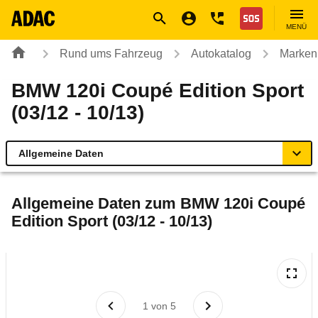
Navigation
Suche
Seiteninhalt
Fußzeile
Nothilfe
MENÜ
Rund ums Fahrzeug
Autokatalog
Marken
BMW 120i Coupé Edition Sport
(03/12 - 10/13)
Allgemeine Daten
Allgemeine Daten
Allgemeine Daten zum
BMW 120i Coupé
Edition Sport (03/12 - 10/13)
Technische Daten
Ähnliche Autotests
Laufende Kosten
1
von
5