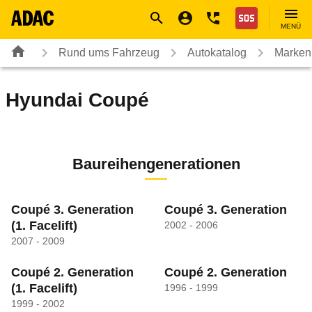
Navigation
Suche
Seiteninhalt
Fußzeile
Nothilfe
MENÜ
Rund ums Fahrzeug
Autokatalog
Marken
Hyundai
Coupé
Baureihengenerationen
Coupé 3. Generation
Coupé 3. Generation
(1. Facelift)
2002 - 2006
2007 - 2009
Coupé 2. Generation
Coupé 2. Generation
(1. Facelift)
1996 - 1999
1999 - 2002