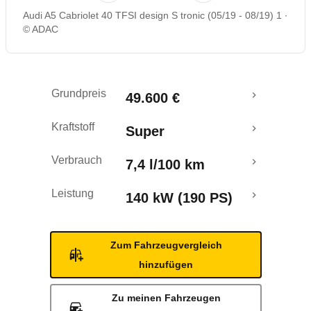
Audi A5 Cabriolet 40 TFSI design S tronic (05/19 - 08/19) 1
Rückrufe & Mängel
© ADAC
Grundpreis
49.600 €
Kraftstoff
Super
Verbrauch
7,4 l/100 km
Leistung
140 kW (190 PS)
Zum Fahrzeugvergleich
hinzufügen
Zu meinen Fahrzeugen