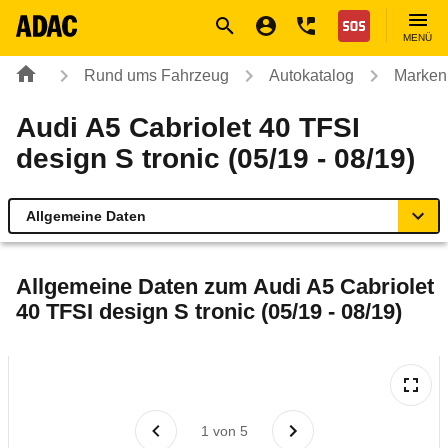
Navigation
Suche
Seiteninhalt
Fußzeile
Nothilfe
MENÜ
Rund ums Fahrzeug
Autokatalog
Marken
Audi A5 Cabriolet 40 TFSI
design S tronic (05/19 - 08/19)
Allgemeine Daten
Allgemeine Daten
Allgemeine Daten zum
Audi A5 Cabriolet
40 TFSI design S tronic (05/19 - 08/19)
Technische Daten
Ähnliche Autotests
Laufende Kosten
1
von
5