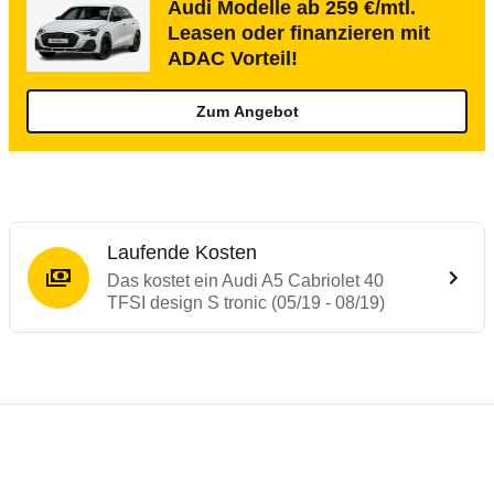
Audi Modelle ab 259 €/mtl.
Leasen oder finanzieren mit
ADAC Vorteil!
Zum Angebot
Laufende Kosten
Das kostet ein Audi A5 Cabriolet 40
TFSI design S tronic (05/19 - 08/19)
Testergebnisse von ähnlichen Autos
Laufende Kosten
Rückrufe & Mängel des Audi A5
Technische Daten des
Audi A5 Cabriolet 4