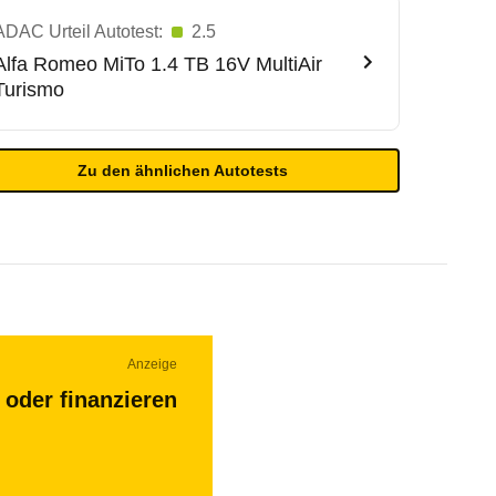
ADAC Urteil Autotest:
2.5
Alfa Romeo
MiTo 1.4 TB 16V MultiAir
Turismo
Zu den ähnlichen Autotests
Anzeige
 oder finanzieren