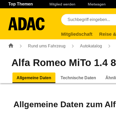
Navigation
Suche
Seiteninhalt
Fußzeile
Top Themen
Mitglied werden
Mietwagen
Mitgliedschaft
Reise &
Rund ums Fahrzeug
Autokatalog
Alfa Romeo MiTo 1.4 8V
Allgemeine Daten
Technische Daten
Ähnli
Allgemeine Daten zum
Al