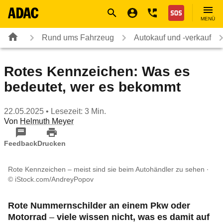
Navigation
Suche
Seiteninhalt
Fußzeile
Nothilfe
MENÜ
Rund ums Fahrzeug
Autokauf und -verkauf
Rotes Kennzeichen: Was es
bedeutet, wer es bekommt
22.05.2025
• Lesezeit: 3 Min.
Von
Helmuth Meyer
Feedback
Drucken
Rote Kennzeichen – meist sind sie beim Autohändler zu sehen
© iStock.com/AndreyPopov
Rote Nummernschilder an einem Pkw oder
Motorrad
–
viele wissen nicht, was es damit auf