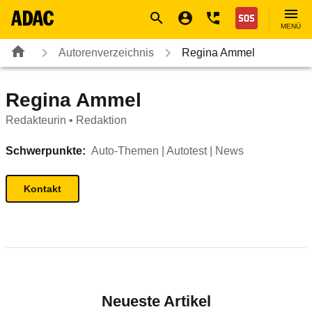
Navigation
Suche
Seiteninhalt
Fußzeile
Nothilfe
MENÜ
Autorenverzeichnis
Regina Ammel
Regina Ammel
Redakteurin • Redaktion
Schwerpunkte:
Auto-Themen | Autotest | News
Kontakt
Neueste Artikel