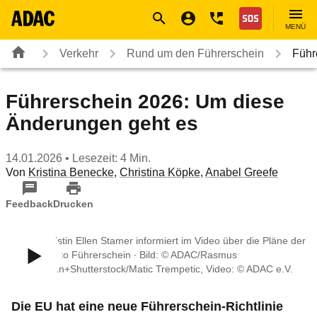
Navigation
Suche
Seiteninhalt
Fußzeile
Nothilfe
MENÜ
Verkehr
Rund um den Führerschein
Führ
Führerschein 2026: Um diese
Änderungen geht es
14.01.2026
• Lesezeit: 4 Min.
Von
Kristina Benecke
,
Christina Köpke
,
Anabel Greefe
Feedback
Drucken
ADAC Juristin Ellen Stamer informiert im Video über die Pläne der
EU in puncto Führerschein ∙ Bild: © ADAC/Rasmus
Kaessmann+Shutterstock/Matic Trempetic, Video: © ADAC e.V.
Die EU hat eine neue Führerschein-Richtlinie