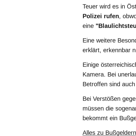
Teuer wird es in Ös
Polizei rufen
, obwo
eine
"Blaulichtste
Eine weitere Besond
erklärt, erkennbar
Einige österreichis
Kamera. Bei unerla
Betroffen sind auch
Bei Verstößen gegen
müssen die sogen
bekommt ein Bußge
Alles zu Bußgeldern