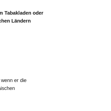
m Tabakladen oder
schen Ländern
 wenn er die
äischen