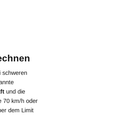
rechnen
i schweren
annte
ft
und die
e 70 km/h oder
ber dem Limit