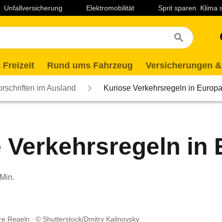
Unfallversicherung
Elektromobilität
Sprit sparen. Klima
 Freizeit
Rund ums Fahrzeug
Versicherungen &
rschriften im Ausland
Kuriose Verkehrsregeln in Europ
 Verkehrsregeln in
 Min.
ere Regeln
© Shutterstock/Dmitry Kalinovsky