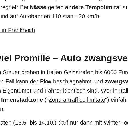
 regnet: Bei
Nässe
gelten
andere Tempolimits
: a
 und auf Autobahnen 110 statt 130 km/h.
 in Frankreich
 viel Promille – Auto zwangsve
Steuer drohen in Italien
Geldstrafen bis 6000 Eu
en Fall kann der
Pkw
beschlagnahmt und
zwangsv
 Eigentümer und Fahrer identisch sind. Wer in Itali
e Innenstadtzone
("
Zona a traffico limitato
") einfä
n.
en (16.5. bis 14.10.) darf nur dann mit
Winter- o