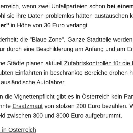
terreich, wenn zwei Unfallparteien schon
bei eine
hl sie ihre Daten problemlos hätten austauschen 
uer"
in Höhe von 36 Euro verlangt.
erheit: die "Blaue Zone". Ganze Stadtteile werde
 nur durch eine Beschilderung am Anfang und am E
che Städte planen aktuell
Zufahrtskontrollen für die
ubten Einfahrten in beschränkte Bereiche drohen 
 ausländische Autofahrer.
 die Vignettenpflicht gibt es in Österreich kein P
annte
Ersatzmaut
von stolzen 200 Euro bezahlen. W
ld zwischen 300 und 3000 Euro aufgebrummt.
 in Österreich