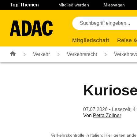
Navigation
Suche
Seiteninhalt
Fußzeile
Top Themen
Mitglied werden
Mietwagen
Mitgliedschaft
Reise &
Verkehr
Verkehrsrecht
Verkehrsvo
Kuriose
07.07.2026
• Lesezeit: 4
Von
Petra Zollner
Verkehrskontrolle in Italien: Hier gelten and