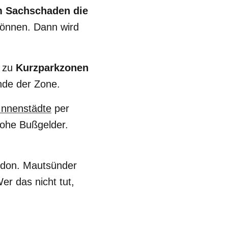
m Sachschaden die
können. Dann wird
n zu
Kurzparkzonen
nde der Zone.
 Innenstädte
per
hohe Bußgelder.
ardon. Mautsünder
er das nicht tut,