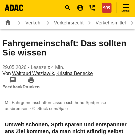
Navigation
Suche
Seiteninhalt
Fußzeile
Nothilfe
MENÜ
Verkehr
Verkehrsrecht
Verkehrsmittel
Fahrgemeinschaft: Das sollten
Sie wissen
29.05.2026
• Lesezeit: 4 Min.
Von
Waltraud Watzlawik
,
Kristina Benecke
Feedback
Drucken
Mit Fahrgemeinschaften lassen sich hohe Spritpreise
ausbremsen
© iStock.com/Sjale
Umwelt schonen, Sprit sparen und entspannter
ans Ziel kommen, da man nicht ständig selbst