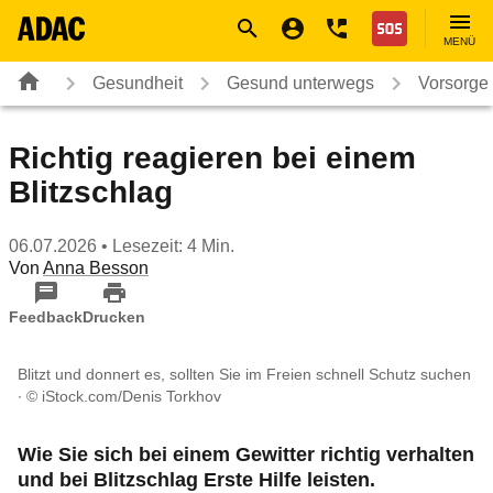
Navigation
Suche
Seiteninhalt
Fußzeile
Nothilfe
MENÜ
Gesundheit
Gesund unterwegs
Vorsorge
Richtig reagieren bei einem
Blitzschlag
06.07.2026
• Lesezeit: 4 Min.
Von
Anna Besson
Feedback
Drucken
Blitzt und donnert es, sollten Sie im Freien schnell Schutz suchen
© iStock.com/Denis Torkhov
Wie Sie sich bei einem Gewitter richtig verhalten
und bei Blitzschlag Erste Hilfe leisten.