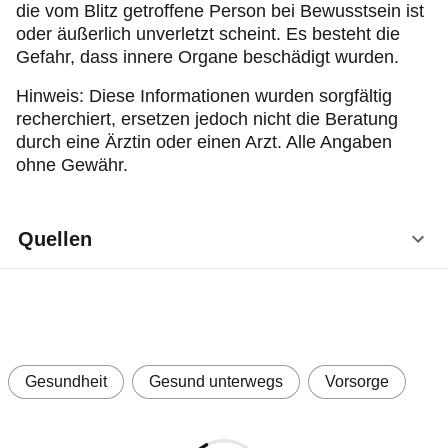
die vom Blitz getroffene Person bei Bewusstsein ist
oder äußerlich unverletzt scheint. Es besteht die
Gefahr, dass innere Organe beschädigt wurden.
Hinweis: Diese Informationen wurden sorgfältig
recherchiert, ersetzen jedoch nicht die Beratung
durch eine Ärztin oder einen Arzt. Alle Angaben
ohne Gewähr.
Quellen
MSD Manuals: Verletzungen durch Blitzschlag,
Stand 1/2025, unter
https://www.msdmanuals.com/de/heim/verletzu
ngen-und-vergiftung/verletzungen-durch-strom-
Gesundheit
Gesund unterwegs
Vorsorge
und-blitzschlag/verletzung-durch-blitzschlag
(Abruf: 3.7.2026)