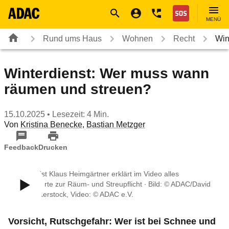
Navigation
Suche
Seiteninhalt
Fußzeile
Nothilfe
MENÜ
Rund ums Haus
Wohnen
Recht
Win
Winterdienst: Wer muss wann
räumen und streuen?
15.10.2025
• Lesezeit: 4 Min.
Von
Kristina Benecke
,
Bastian Metzger
Feedback
Drucken
ADAC Jurist Klaus Heimgärtner erklärt im Video alles
Wissenswerte zur Räum- und Streupflicht ∙ Bild: © ADAC/David
Klein/Shutterstock, Video: © ADAC e.V.
Vorsicht, Rutschgefahr: Wer ist bei Schnee und