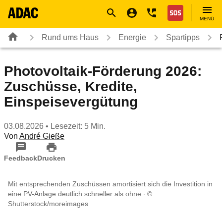
Navigation
Suche
Seiteninhalt
Fußzeile
Nothilfe
MENÜ
Rund ums Haus
Energie
Spartipps
Photovoltaik-Förderung 2026:
Zuschüsse, Kredite,
Einspeisevergütung
03.08.2026
• Lesezeit: 5 Min.
Von
André Gieße
Feedback
Drucken
Mit entsprechenden Zuschüssen amortisiert sich die Investition in
eine PV-Anlage deutlich schneller als ohne
©
Shutterstock/moreimages