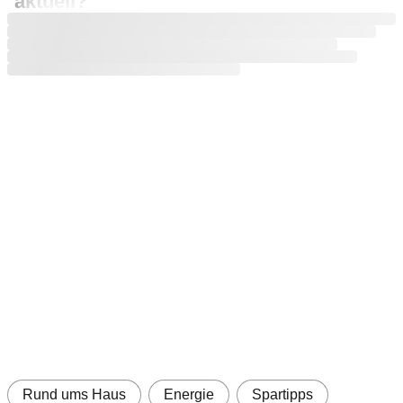
aktuell?
Jetzt anmelden und weiterlesen
Kostenlos registrieren oder einloggen – auch ohne
ADAC Mitgliedschaft!
Das sind Ihre Vorteile
Alle Artikel lesen und Zugriff auf exklusive
Musterverträge
Viele weitere Zusatzfunktionen und Angebote
Registrieren
Einloggen
Rund ums Haus
Energie
Spartipps