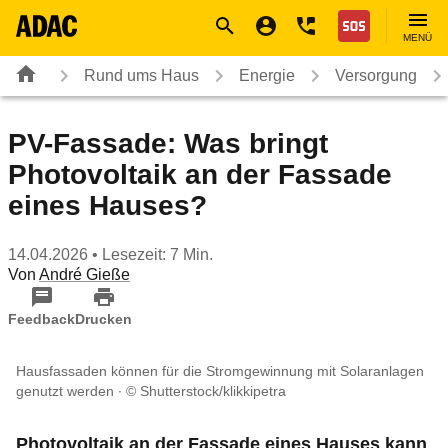
Navigation
Suche
Seiteninhalt
Fußzeile
Nothilfe
MENÜ
Rund ums Haus
Energie
Versorgung
PV-Fassade: Was bringt
Photovoltaik an der Fassade
eines Hauses?
14.04.2026
• Lesezeit: 7 Min.
Von
André Gieße
Feedback
Drucken
Hausfassaden können für die Stromgewinnung mit Solaranlagen
genutzt werden
© Shutterstock/klikkipetra
Photovoltaik an der Fassade eines Hauses kann