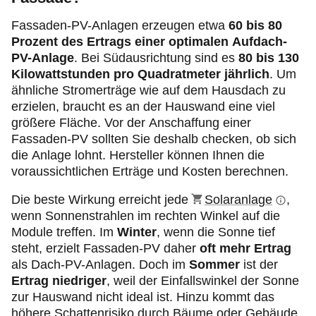
Fassaden-PV-Anlagen erzeugen etwa
60 bis 80
Prozent des Ertrags einer optimalen Aufdach-
PV-Anlage
. Bei Südausrichtung sind es
80 bis 130
Kilowattstunden pro Quadratmeter jährlich
. Um
ähnliche Stromerträge wie auf dem Hausdach zu
erzielen, braucht es an der Hauswand eine viel
größere Fläche. Vor der Anschaffung einer
Fassaden-PV sollten Sie deshalb checken, ob sich
die Anlage lohnt. Hersteller können Ihnen die
voraussichtlichen Erträge und Kosten berechnen.
Die beste Wirkung erreicht jede
Solaranlage
,
wenn Sonnenstrahlen im rechten Winkel auf die
Module treffen. Im
Winter
, wenn die Sonne tief
steht, erzielt Fassaden-PV daher
oft mehr Ertrag
als Dach-PV-Anlagen. Doch im
Sommer
ist der
Ertrag niedriger
, weil der Einfallswinkel der Sonne
zur Hauswand nicht ideal ist. Hinzu kommt das
höhere Schattenrisiko durch Bäume oder Gebäude.