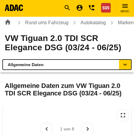
Navigation
Suche
Seiteninhalt
Fußzeile
Nothilfe
MENÜ
Rund ums Fahrzeug
Autokatalog
Marken
VW Tiguan 2.0 TDI SCR
Elegance DSG (03/24 - 06/25)
Allgemeine Daten
Allgemeine Daten
Allgemeine Daten zum
VW Tiguan 2.0
TDI SCR Elegance DSG (03/24 - 06/25)
Technische Daten
Ähnliche Autotests
Laufende Kosten
1
von
8