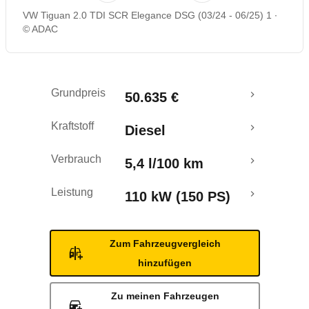
VW Tiguan 2.0 TDI SCR Elegance DSG (03/24 - 06/25) 1
Rückrufe & Mängel
© ADAC
Crashtest
Grundpreis
50.635 €
Kraftstoff
Diesel
Verbrauch
5,4 l/100 km
Leistung
110 kW (150 PS)
Zum Fahrzeugvergleich
hinzufügen
Zu meinen Fahrzeugen